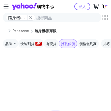
Yahoo購物中心
登入
隨身機/類
單眼
Panasonic
隨身機/類單眼
品牌
快速到貨
有現貨
挑戰低價
價格低到高
排序