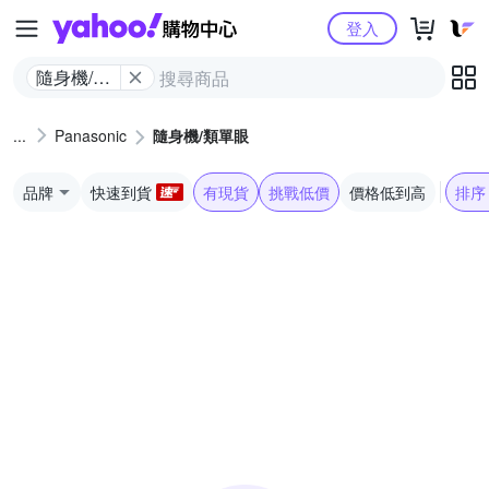
Yahoo購物中心
登入
隨身機/類
單眼
Panasonic
隨身機/類單眼
品牌
快速到貨
有現貨
挑戰低價
價格低到高
排序