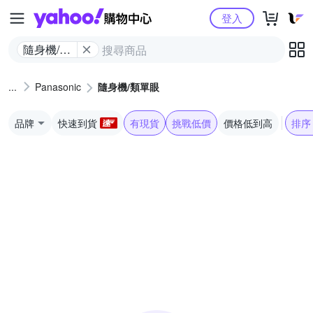
Yahoo購物中心
登入
隨身機/類
單眼
Panasonic
隨身機/類單眼
品牌
快速到貨
有現貨
挑戰低價
價格低到高
排序