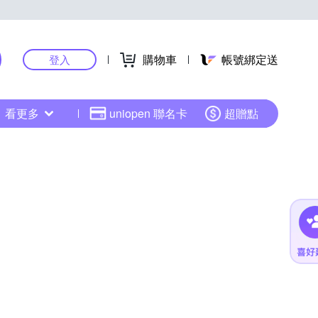
購物車
帳號綁定送
登入
看更多
uniopen 聯名卡
超贈點