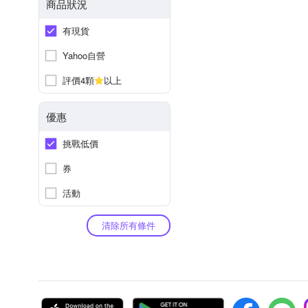
商品狀況
有現貨
Yahoo自營
評價4顆
以上
優惠
挑戰低價
券
活動
清除所有條件