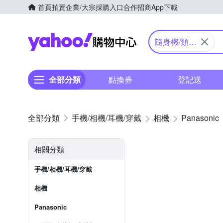
首頁
拍賣
企業/大宗採購入口
合作招商
App下載
Yahoo購物中心
隨身機/類單
眼
全部分類
點換券
登記送
手機/相機/耳機/穿戴
相機
Panasonic
相關分類
手機/相機/耳機/穿戴
相機
Panasonic