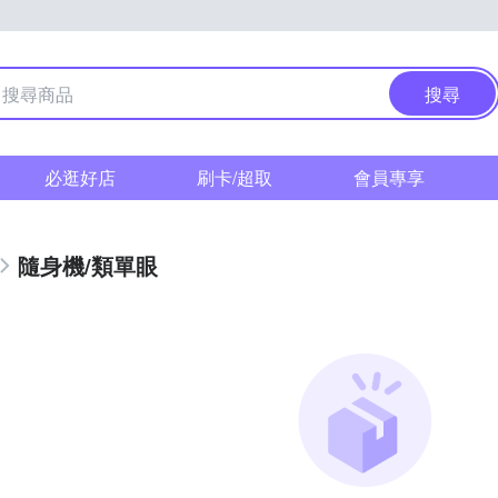
搜尋
必逛好店
刷卡/超取
會員專享
隨身機/類單眼