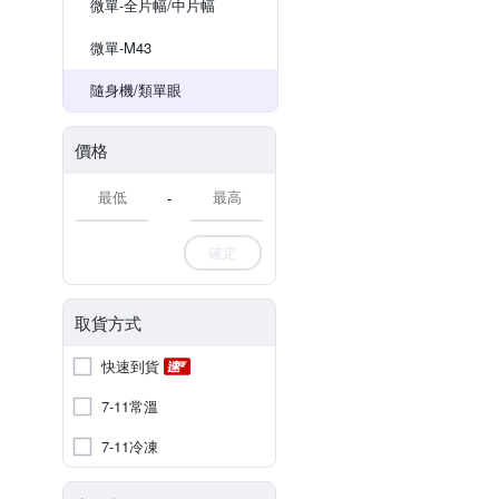
微單-全片幅/中片幅
微單-M43
隨身機/類單眼
價格
-
確定
取貨方式
快速到貨
7-11常溫
7-11冷凍