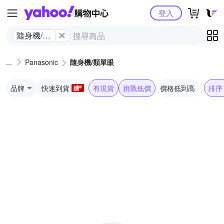
Yahoo購物中心
登入
隨身機/類
單眼
Panasonic
隨身機/類單眼
品牌
快速到貨
有現貨
挑戰低價
價格低到高
排序