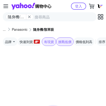
Yahoo購物中心
登入
隨身機/類
單眼
Panasonic
隨身機/類單眼
品牌
快速到貨
有現貨
挑戰低價
價格低到高
排序