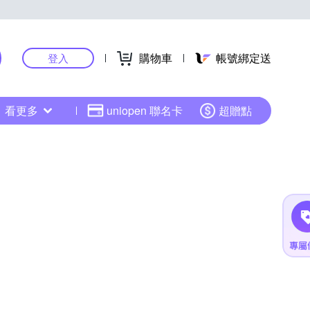
購物車
帳號綁定送
登入
看更多
uniopen 聯名卡
超贈點