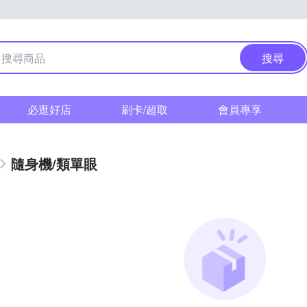
搜尋
必逛好店
刷卡/超取
會員專享
隨身機/類單眼