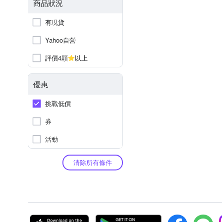
商品狀況
有現貨
Yahoo自營
評價4顆
以上
優惠
挑戰低價
券
活動
清除所有條件