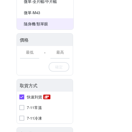
微單-全片幅/中片幅
微單-M43
隨身機/類單眼
價格
-
確定
取貨方式
快速到貨
7-11常溫
7-11冷凍