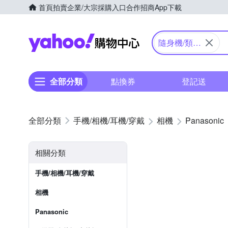
首頁
拍賣
企業/大宗採購入口
合作招商
App下載
Yahoo購物中心
隨身機/類單
眼
全部分類
點換券
登記送
手機/相機/耳機/穿戴
相機
Panasonic
相關分類
手機/相機/耳機/穿戴
相機
Panasonic