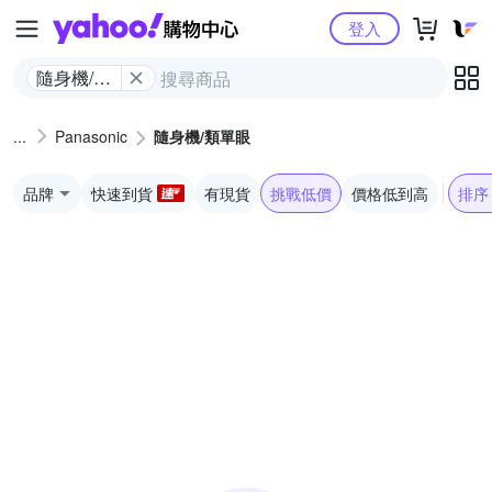
Yahoo購物中心
登入
隨身機/類
單眼
Panasonic
隨身機/類單眼
品牌
快速到貨
有現貨
挑戰低價
價格低到高
排序