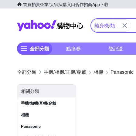
首頁
拍賣
企業/大宗採購入口
合作招商
App下載
Yahoo購物中心
隨身機/類單
眼
全部分類
點換券
登記送
手機/相機/耳機/穿戴
相機
Panasonic
相關分類
手機/相機/耳機/穿戴
相機
Panasonic