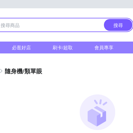
搜尋
必逛好店
刷卡/超取
會員專享
隨身機/類單眼