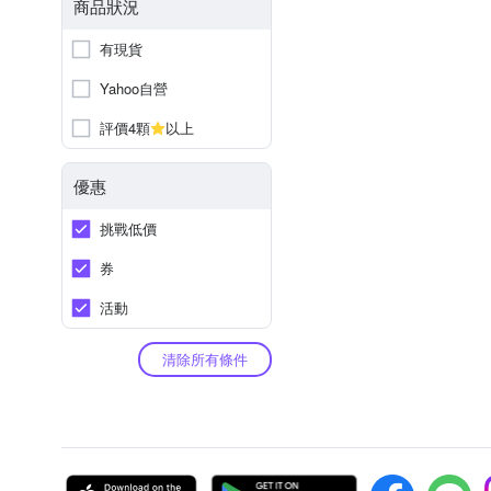
商品狀況
有現貨
Yahoo自營
評價4顆
以上
優惠
挑戰低價
券
活動
清除所有條件