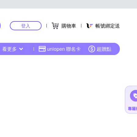
購物車
帳號綁定送
登入
看更多
uniopen 聯名卡
超贈點