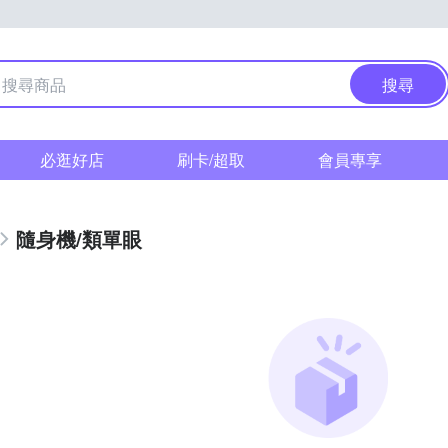
搜尋
必逛好店
刷卡/超取
會員專享
隨身機/類單眼