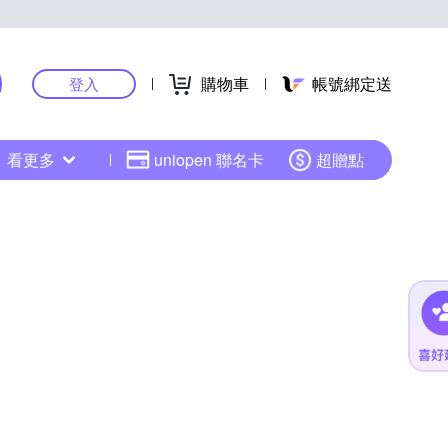
購物車
帳號綁定送
登入
看更多
uniopen 聯名卡
超贈點