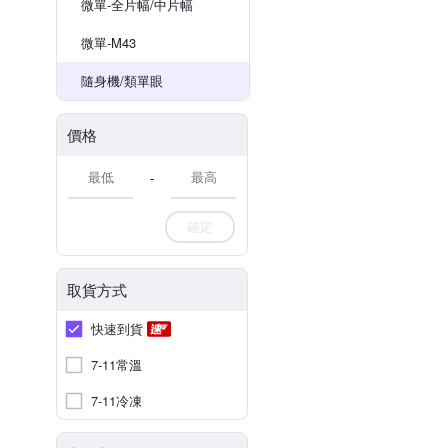
微單-全片幅/中片幅
微單-M43
隨身機/類單眼
價格
-
確定
取貨方式
快速到貨
7-11常溫
7-11冷凍