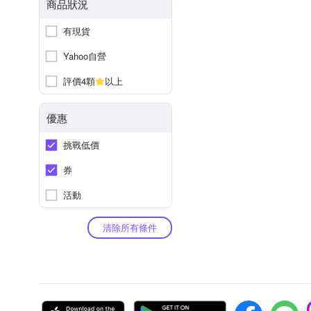
商品狀況
有現貨
Yahoo自營
評價4顆
以上
優惠
挑戰低價
券
活動
清除所有條件