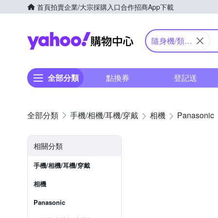
首頁
拍賣
企業/大宗採購入口
合作招商
App下載
Yahoo購物中心
隨身機/類單
眼
全部分類
點換券
登記送
手機/相機/耳機/穿戴
相機
Panasonic
相關分類
手機/相機/耳機/穿戴
相機
Panasonic