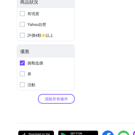
商品狀況
有現貨
Yahoo自營
評價4顆
以上
優惠
挑戰低價
券
活動
清除所有條件