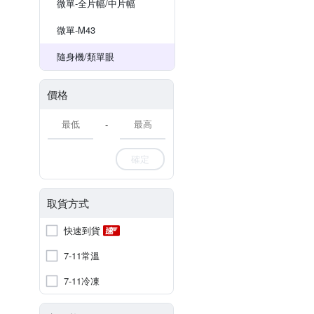
微單-全片幅/中片幅
微單-M43
隨身機/類單眼
價格
-
確定
取貨方式
快速到貨
7-11常溫
7-11冷凍