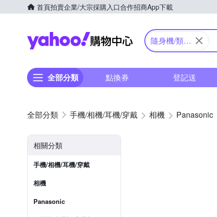
首頁
拍賣
企業/大宗採購入口
合作招商
App下載
Yahoo購物中心
隨身機/類單
眼
全部分類
點換券
登記送
手機/相機/耳機/穿戴
相機
Panasonic
相關分類
手機/相機/耳機/穿戴
相機
Panasonic