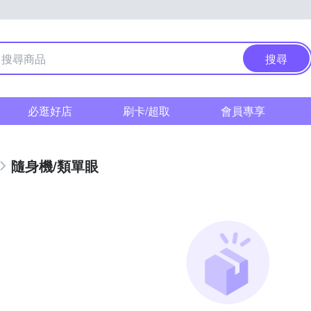
搜尋
必逛好店
刷卡/超取
會員專享
隨身機/類單眼