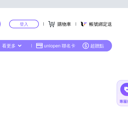
購物車
帳號綁定送
登入
看更多
uniopen 聯名卡
超贈點