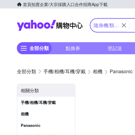
首頁
拍賣
企業/大宗採購入口
合作招商
App下載
Yahoo購物中心
隨身機/類單
眼
全部分類
點換券
登記送
手機/相機/耳機/穿戴
相機
Panasonic
相關分類
手機/相機/耳機/穿戴
相機
Panasonic