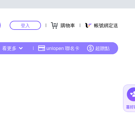
購物車
帳號綁定送
登入
看更多
uniopen 聯名卡
超贈點