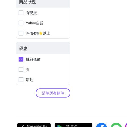
商品狀況
有現貨
Yahoo自營
評價4顆
以上
優惠
挑戰低價
券
活動
清除所有條件