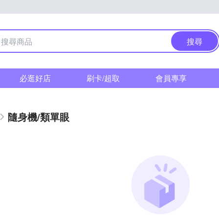
搜尋
必逛好店
刷卡/超取
會員專享
隨身機/類單眼