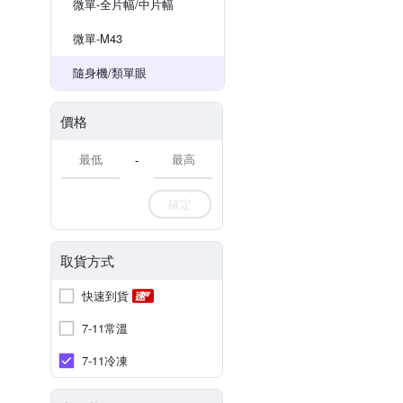
微單-全片幅/中片幅
微單-M43
隨身機/類單眼
價格
-
確定
取貨方式
快速到貨
7-11常溫
7-11冷凍