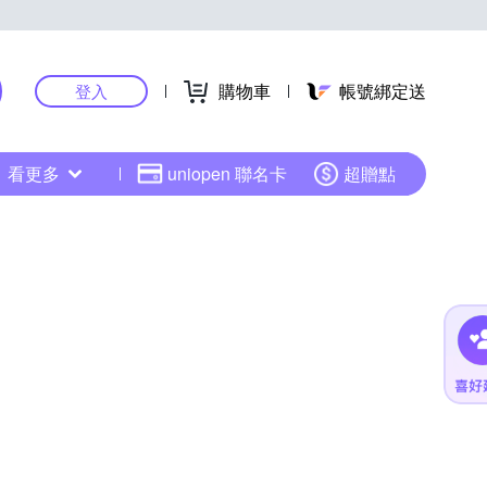
購物車
帳號綁定送
登入
看更多
uniopen 聯名卡
超贈點