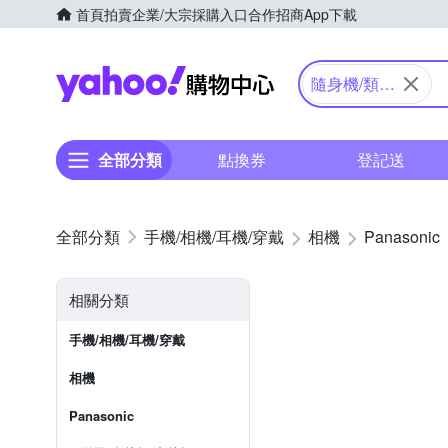
首頁
拍賣
企業/大宗採購入口
合作招商
App下載
Yahoo購物中心
隨身機/類單
眼
全部分類
點換券
登記送
手機/相機/耳機/穿戴
相機
Panasonic
相關分類
手機/相機/耳機/穿戴
相機
Panasonic