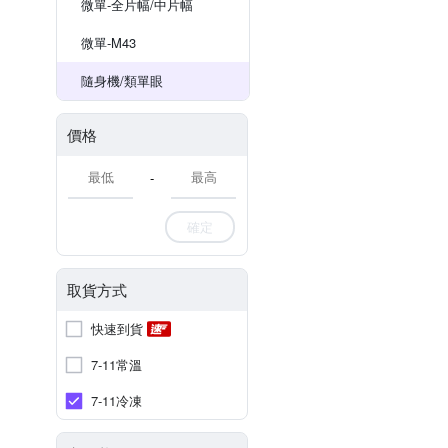
微單-全片幅/中片幅
微單-M43
隨身機/類單眼
價格
-
確定
取貨方式
快速到貨
7-11常溫
7-11冷凍