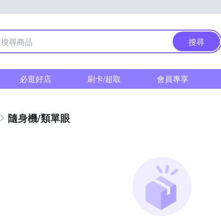
搜尋
必逛好店
刷卡/超取
會員專享
隨身機/類單眼