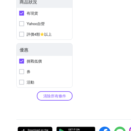
商品狀況
有現貨
Yahoo自營
評價4顆
以上
優惠
挑戰低價
券
活動
清除所有條件