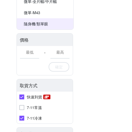
微單-全片幅/中片幅
微單-M43
隨身機/類單眼
價格
-
確定
取貨方式
快速到貨
7-11常溫
7-11冷凍