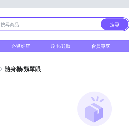
搜尋
必逛好店
刷卡/超取
會員專享
隨身機/類單眼