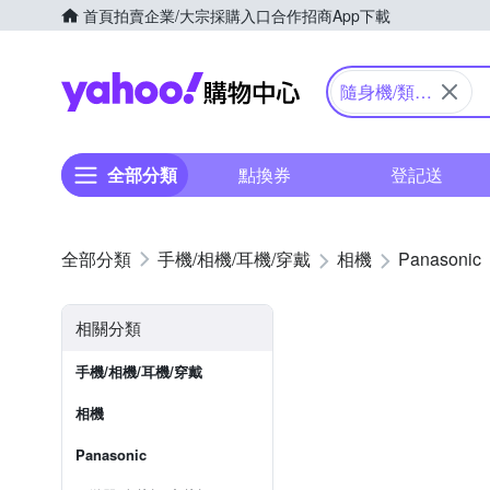
首頁
拍賣
企業/大宗採購入口
合作招商
App下載
Yahoo購物中心
隨身機/類單
眼
全部分類
點換券
登記送
手機/相機/耳機/穿戴
相機
Panasonic
相關分類
手機/相機/耳機/穿戴
相機
Panasonic