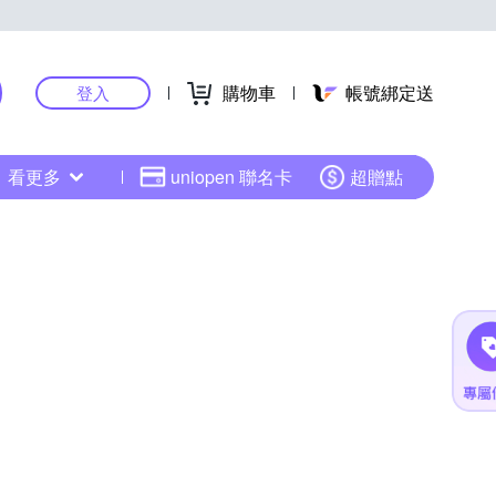
購物車
帳號綁定送
登入
看更多
uniopen 聯名卡
超贈點