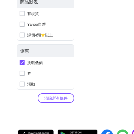
商品狀況
有現貨
Yahoo自營
評價4顆
以上
優惠
挑戰低價
券
活動
清除所有條件