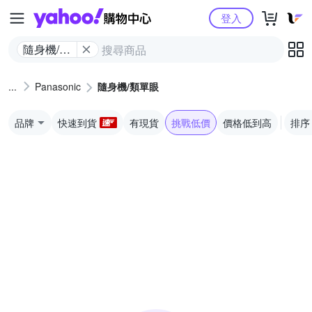
Yahoo購物中心
登入
隨身機/類
單眼
Panasonic
隨身機/類單眼
品牌
快速到貨
有現貨
挑戰低價
價格低到高
排序