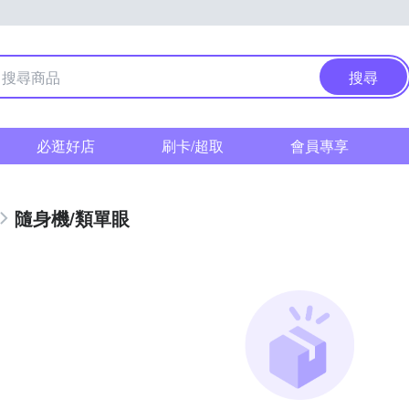
搜尋
必逛好店
刷卡/超取
會員專享
隨身機/類單眼