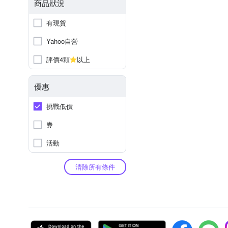
商品狀況
有現貨
Yahoo自營
評價4顆
以上
優惠
挑戰低價
券
活動
清除所有條件