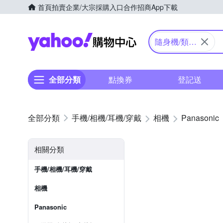
首頁
拍賣
企業/大宗採購入口
合作招商
App下載
Yahoo購物中心
隨身機/類單
眼
全部分類
點換券
登記送
手機/相機/耳機/穿戴
相機
Panasonic
相關分類
手機/相機/耳機/穿戴
相機
Panasonic