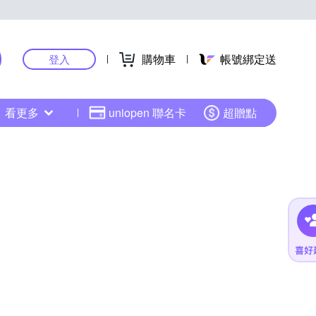
購物車
帳號綁定送
登入
看更多
uniopen 聯名卡
超贈點