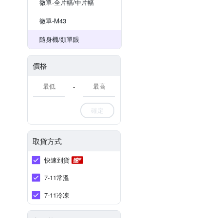
微單-全片幅/中片幅
微單-M43
隨身機/類單眼
價格
-
確定
取貨方式
快速到貨
7-11常溫
7-11冷凍