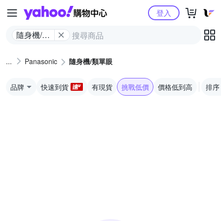
Yahoo購物中心
登入
隨身機/類
單眼
Panasonic
隨身機/類單眼
品牌
快速到貨
有現貨
挑戰低價
價格低到高
排序