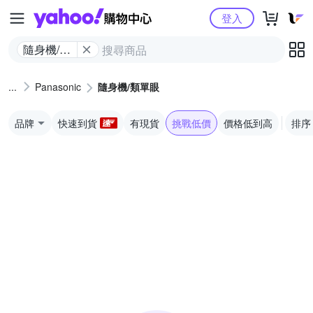
Yahoo購物中心
登入
隨身機/類
單眼
Panasonic
隨身機/類單眼
品牌
快速到貨
有現貨
挑戰低價
價格低到高
排序