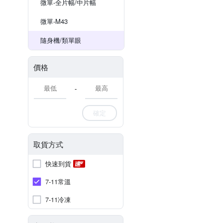
微單-全片幅/中片幅
微單-M43
隨身機/類單眼
價格
-
確定
取貨方式
快速到貨
7-11常溫
7-11冷凍