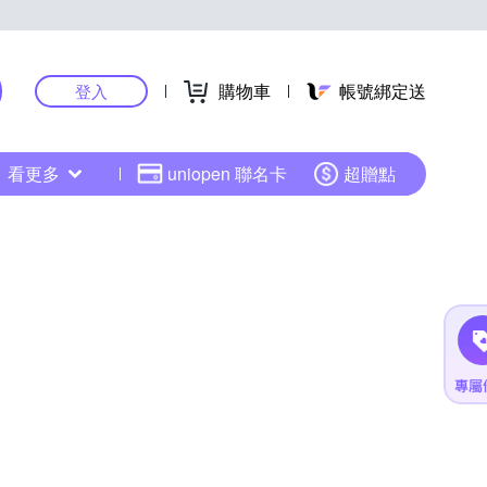
購物車
帳號綁定送
登入
看更多
uniopen 聯名卡
超贈點