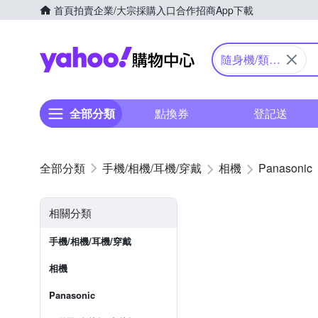
首頁
拍賣
企業/大宗採購入口
合作招商
App下載
Yahoo購物中心
隨身機/類單
眼
全部分類
點換券
登記送
手機/相機/耳機/穿戴
相機
Panasonic
相關分類
手機/相機/耳機/穿戴
相機
Panasonic