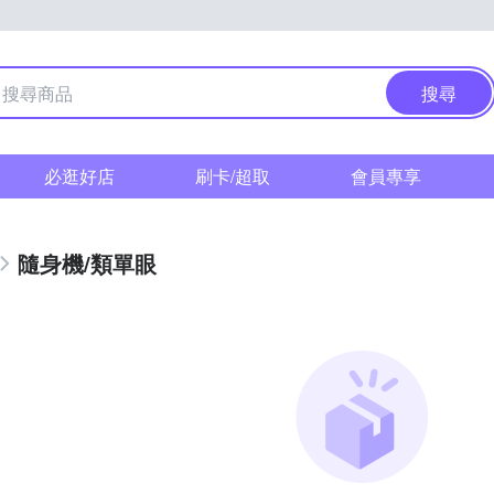
搜尋
必逛好店
刷卡/超取
會員專享
隨身機/類單眼