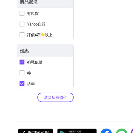
商品狀況
有現貨
Yahoo自營
評價4顆
以上
優惠
挑戰低價
券
活動
清除所有條件