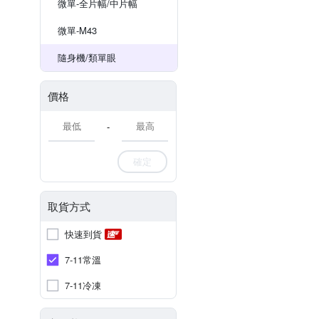
微單-全片幅/中片幅
微單-M43
隨身機/類單眼
價格
-
確定
取貨方式
快速到貨
7-11常溫
7-11冷凍