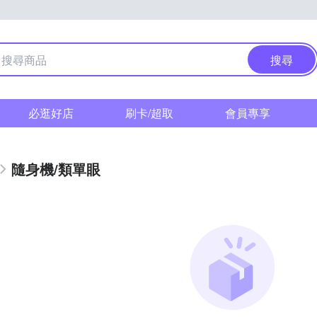
搜尋
必逛好店
刷卡/超取
會員專享
隨身機/類單眼