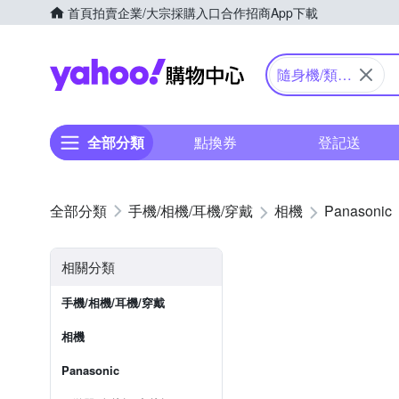
首頁
拍賣
企業/大宗採購入口
合作招商
App下載
Yahoo購物中心
隨身機/類單
眼
全部分類
點換券
登記送
手機/相機/耳機/穿戴
相機
Panasonic
相關分類
手機/相機/耳機/穿戴
相機
Panasonic