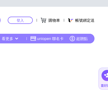
購物車
帳號綁定送
登入
看更多
uniopen 聯名卡
超贈點