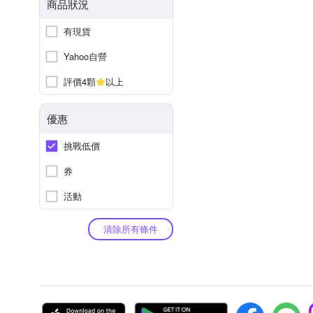
商品狀況
有現貨
Yahoo自營
評價4顆
以上
優惠
挑戰低價
券
活動
清除所有條件