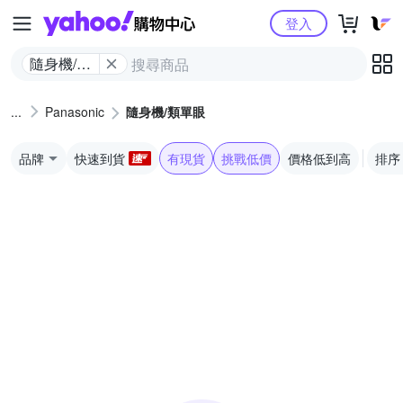
Yahoo購物中心
登入
隨身機/類
單眼
Panasonic
隨身機/類單眼
品牌
快速到貨
有現貨
挑戰低價
價格低到高
排序