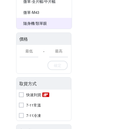
微單-全片幅/中片幅
微單-M43
隨身機/類單眼
價格
-
確定
取貨方式
快速到貨
7-11常溫
7-11冷凍