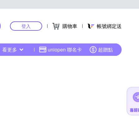
購物車
帳號綁定送
登入
看更多
uniopen 聯名卡
超贈點