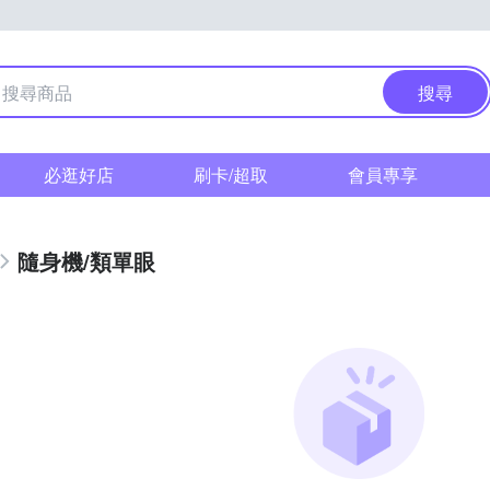
搜尋
必逛好店
刷卡/超取
會員專享
隨身機/類單眼