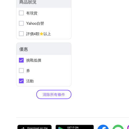
商品狀況
有現貨
Yahoo自營
評價4顆
以上
優惠
挑戰低價
券
活動
清除所有條件