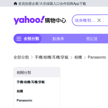
首頁
拍賣
企業/大宗採購入口
合作招商
App下載
Yahoo購物中心
隨身機/類單
眼
全部分類
點換券
登記送
手機/相機/耳機/穿戴
相機
Panasonic
相關分類
手機/相機/耳機/穿戴
相機
Panasonic