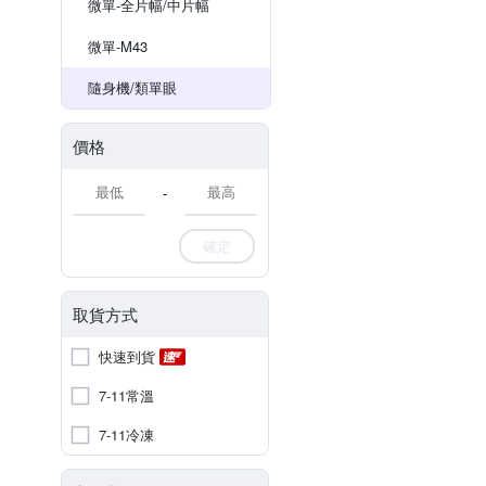
微單-全片幅/中片幅
微單-M43
隨身機/類單眼
價格
-
確定
取貨方式
快速到貨
7-11常溫
7-11冷凍