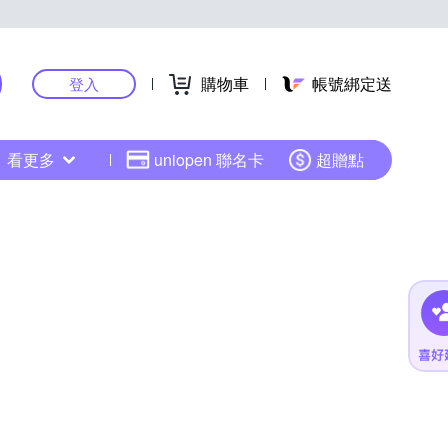
購物車
帳號綁定送
登入
看更多
uniopen 聯名卡
超贈點