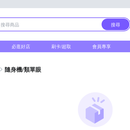
搜尋
必逛好店
刷卡/超取
會員專享
隨身機/類單眼