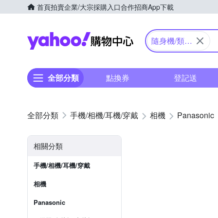
首頁
拍賣
企業/大宗採購入口
合作招商
App下載
Yahoo購物中心
隨身機/類單
眼
全部分類
點換券
登記送
手機/相機/耳機/穿戴
相機
Panasonic
相關分類
手機/相機/耳機/穿戴
相機
Panasonic