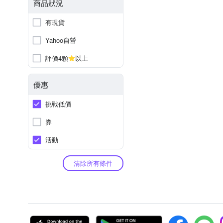
商品狀況
有現貨
Yahoo自營
評價4顆
以上
優惠
挑戰低價
券
活動
清除所有條件