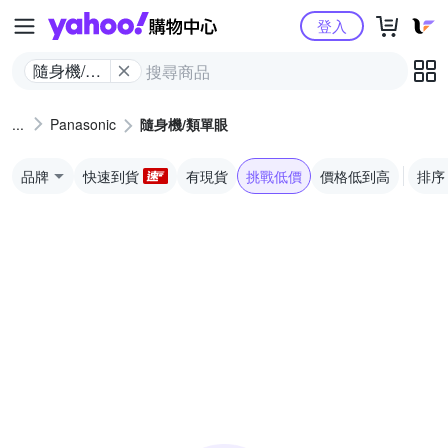
Yahoo購物中心
登入
隨身機/類
單眼
Panasonic
隨身機/類單眼
品牌
快速到貨
有現貨
挑戰低價
價格低到高
排序