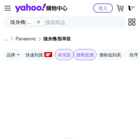
Yahoo購物中心
登入
隨身機/類
單眼
Panasonic
隨身機/類單眼
品牌
快速到貨
有現貨
挑戰低價
價格低到高
排序