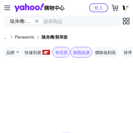
Yahoo購物中心
登入
隨身機/類
單眼
Panasonic
隨身機/類單眼
品牌
快速到貨
有現貨
挑戰低價
價格低到高
排序