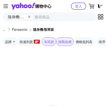
Yahoo購物中心
登入
隨身機/類
單眼
Panasonic
隨身機/類單眼
品牌
快速到貨
有現貨
挑戰低價
價格低到高
排序