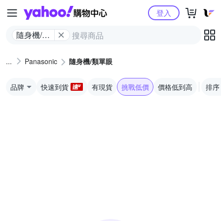
Yahoo購物中心
登入
隨身機/類
單眼
Panasonic
隨身機/類單眼
品牌
快速到貨
有現貨
挑戰低價
價格低到高
排序