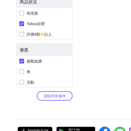
商品狀況
有現貨
Yahoo自營
評價4顆
以上
優惠
挑戰低價
券
活動
清除所有條件