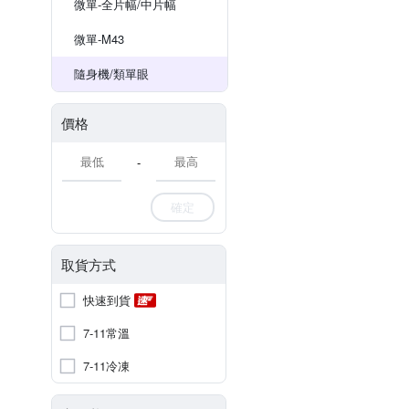
微單-全片幅/中片幅
微單-M43
隨身機/類單眼
價格
-
確定
取貨方式
快速到貨
7-11常溫
7-11冷凍