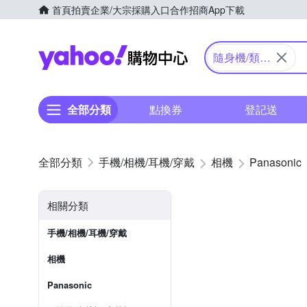
首頁
拍賣
企業/大宗採購入口
合作招商
App下載
Yahoo購物中心
隨身機/類單
眼
全部分類
點換券
登記送
手機/相機/耳機/穿戴
相機
Panasonic
相關分類
手機/相機/耳機/穿戴
相機
Panasonic