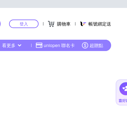
購物車
帳號綁定送
登入
看更多
uniopen 聯名卡
超贈點