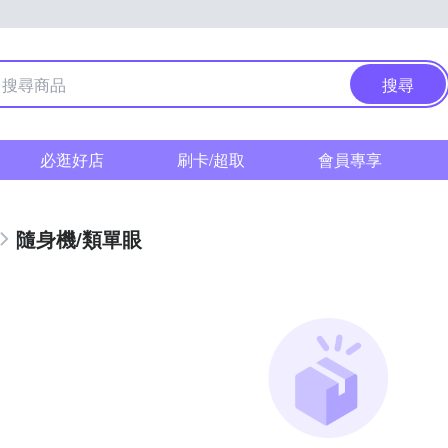
搜尋
必逛好店
刷卡/超取
會員專享
隨身機/類單眼