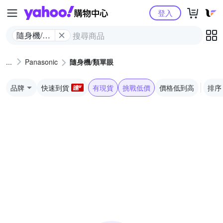
Yahoo購物中心
登入
隨身機/類
單眼
Panasonic
隨身機/類單眼
品牌
快速到貨
有現貨
挑戰低價
價格低到高
排序