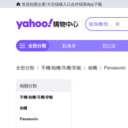
首頁
拍賣
企業/大宗採購入口
合作招商
App下載
Yahoo購物中心
隨身機/類單
眼
全部分類
點換券
登記送
手機/相機/耳機/穿戴
相機
Panasonic
相關分類
手機/相機/耳機/穿戴
相機
Panasonic