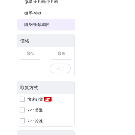
微單-全片幅/中片幅
微單-M43
隨身機/類單眼
價格
-
確定
取貨方式
快速到貨
7-11常溫
7-11冷凍