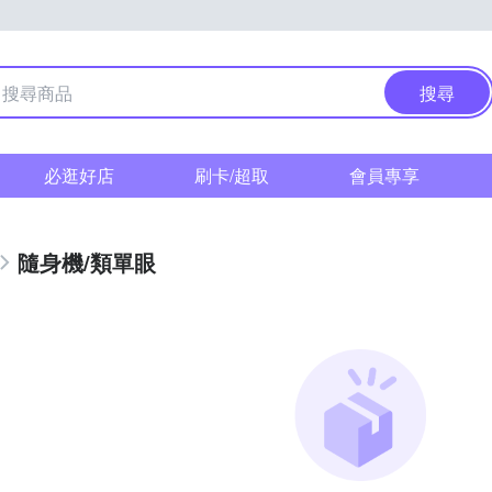
搜尋
必逛好店
刷卡/超取
會員專享
隨身機/類單眼