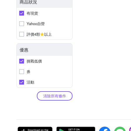
商品狀況
有現貨
Yahoo自營
評價4顆
以上
優惠
挑戰低價
券
活動
清除所有條件