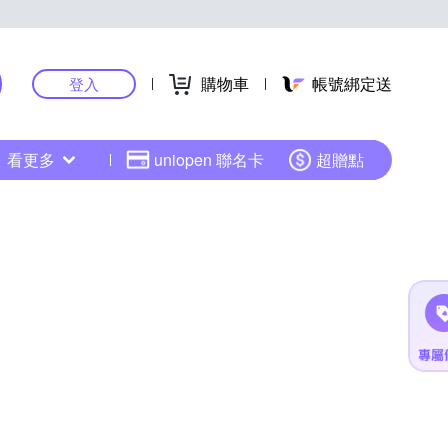
購物車
帳號綁定送
登入
看更多
uniopen 聯名卡
超贈點