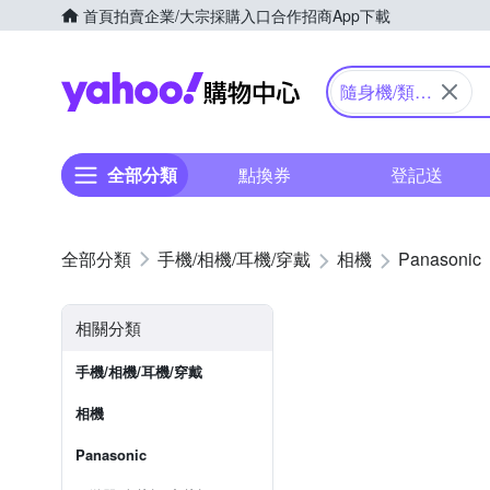
首頁
拍賣
企業/大宗採購入口
合作招商
App下載
Yahoo購物中心
隨身機/類單
眼
全部分類
點換券
登記送
手機/相機/耳機/穿戴
相機
Panasonic
相關分類
手機/相機/耳機/穿戴
相機
Panasonic