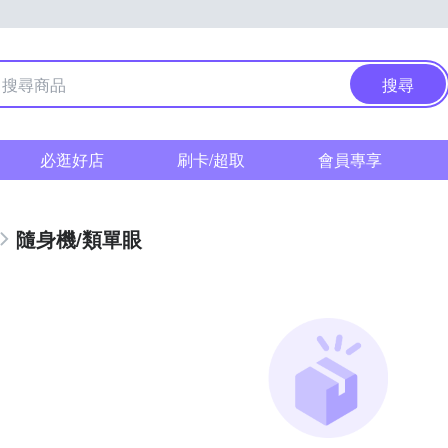
搜尋
必逛好店
刷卡/超取
會員專享
隨身機/類單眼