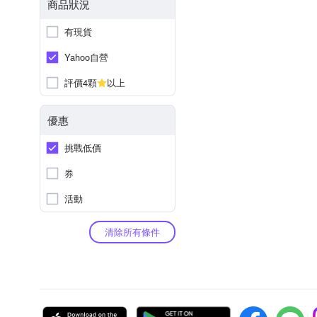
商品狀況
有現貨
Yahoo自營
評價4顆
以上
優惠
挑戰低價
券
活動
清除所有條件