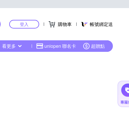
購物車
帳號綁定送
登入
看更多
uniopen 聯名卡
超贈點