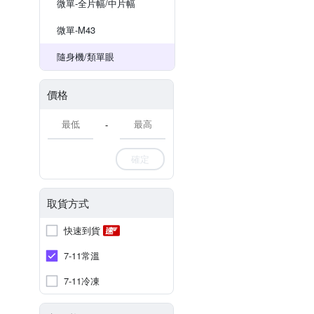
微單-全片幅/中片幅
微單-M43
隨身機/類單眼
價格
-
確定
取貨方式
快速到貨
7-11常溫
7-11冷凍