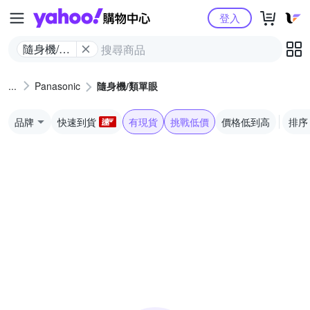
Yahoo購物中心
登入
隨身機/類
單眼
Panasonic
隨身機/類單眼
品牌
快速到貨
有現貨
挑戰低價
價格低到高
排序