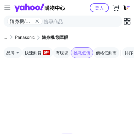
Yahoo購物中心
登入
隨身機/類
單眼
Panasonic
隨身機/類單眼
品牌
快速到貨
有現貨
挑戰低價
價格低到高
排序