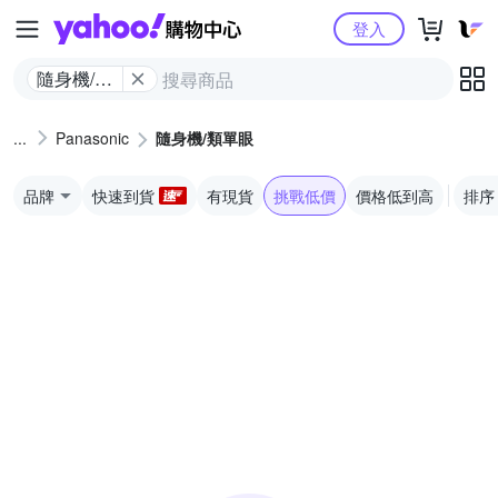
Yahoo購物中心
登入
隨身機/類
單眼
Panasonic
隨身機/類單眼
品牌
快速到貨
有現貨
挑戰低價
價格低到高
排序