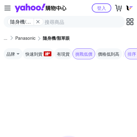
Yahoo購物中心
登入
隨身機/類
單眼
Panasonic
隨身機/類單眼
品牌
快速到貨
有現貨
挑戰低價
價格低到高
排序