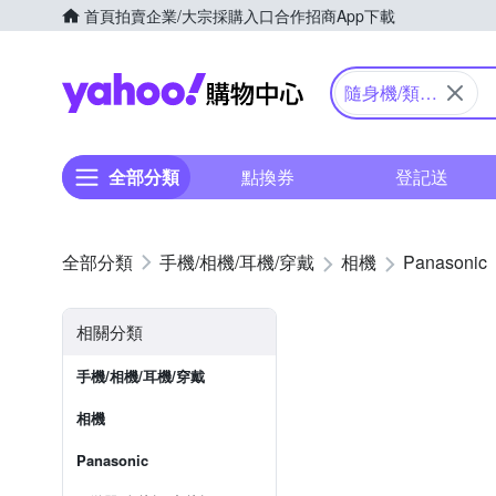
首頁
拍賣
企業/大宗採購入口
合作招商
App下載
Yahoo購物中心
隨身機/類單
眼
全部分類
點換券
登記送
手機/相機/耳機/穿戴
相機
Panasonic
相關分類
手機/相機/耳機/穿戴
相機
Panasonic