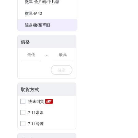
微單-全片幅/中片幅
微單-M43
隨身機/類單眼
價格
-
確定
取貨方式
快速到貨
7-11常溫
7-11冷凍