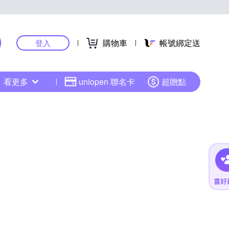
購物車
帳號綁定送
登入
看更多
uniopen 聯名卡
超贈點