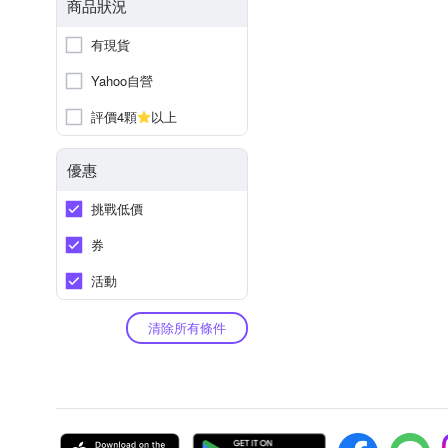
商品狀況
有現貨
Yahoo自營
評價4顆
以上
優惠
挑戰低價
券
活動
清除所有條件