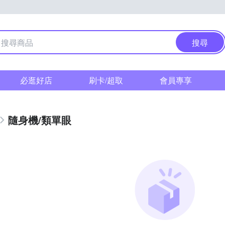
搜尋
必逛好店
刷卡/超取
會員專享
隨身機/類單眼