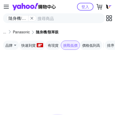
Yahoo購物中心
登入
隨身機/類
單眼
Panasonic
隨身機/類單眼
品牌
快速到貨
有現貨
挑戰低價
價格低到高
排序