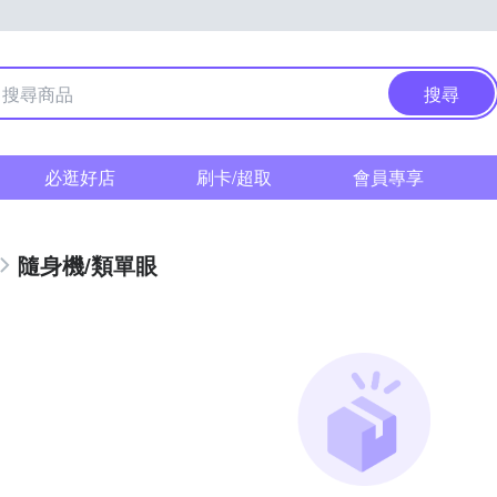
搜尋
必逛好店
刷卡/超取
會員專享
隨身機/類單眼