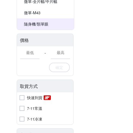
微單-全片幅/中片幅
微單-M43
隨身機/類單眼
價格
-
確定
取貨方式
快速到貨
7-11常溫
7-11冷凍