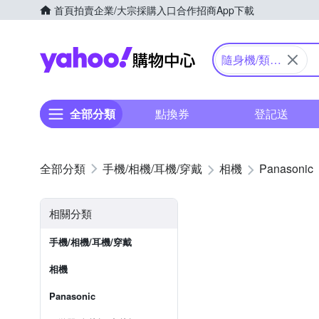
首頁
拍賣
企業/大宗採購入口
合作招商
App下載
Yahoo購物中心
隨身機/類單
眼
全部分類
點換券
登記送
手機/相機/耳機/穿戴
相機
Panasonic
相關分類
手機/相機/耳機/穿戴
相機
Panasonic