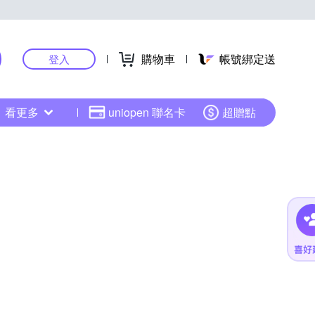
購物車
帳號綁定送
登入
看更多
uniopen 聯名卡
超贈點