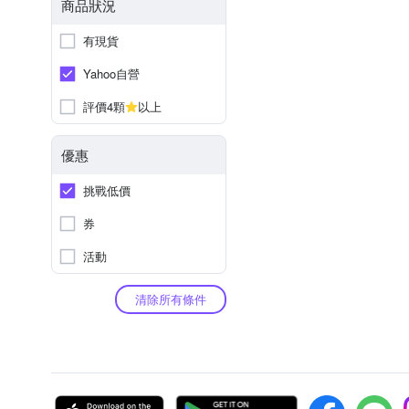
商品狀況
有現貨
Yahoo自營
評價4顆
以上
優惠
挑戰低價
券
活動
清除所有條件