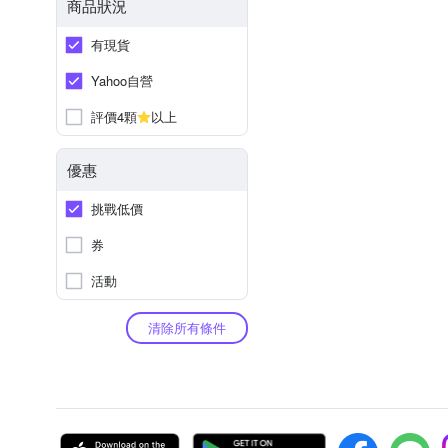
商品狀況
有現貨
Yahoo自營
評價4顆
以上
優惠
挑戰低價
券
活動
清除所有條件