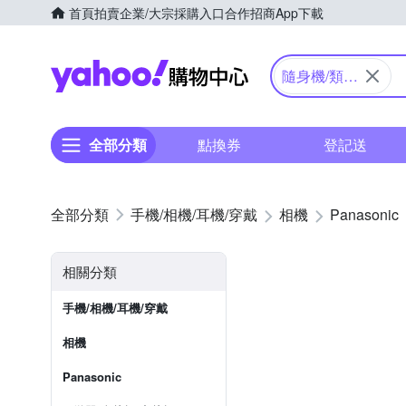
首頁
拍賣
企業/大宗採購入口
合作招商
App下載
Yahoo購物中心
隨身機/類單
眼
全部分類
點換券
登記送
手機/相機/耳機/穿戴
相機
Panasonic
相關分類
手機/相機/耳機/穿戴
相機
Panasonic