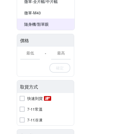
微單-全片幅/中片幅
微單-M43
隨身機/類單眼
價格
-
確定
取貨方式
快速到貨
7-11常溫
7-11冷凍