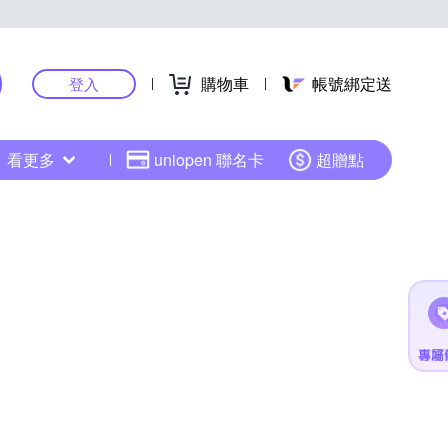
購物車
帳號綁定送
登入
看更多
uniopen 聯名卡
超贈點