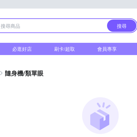
搜尋
必逛好店
刷卡/超取
會員專享
隨身機/類單眼