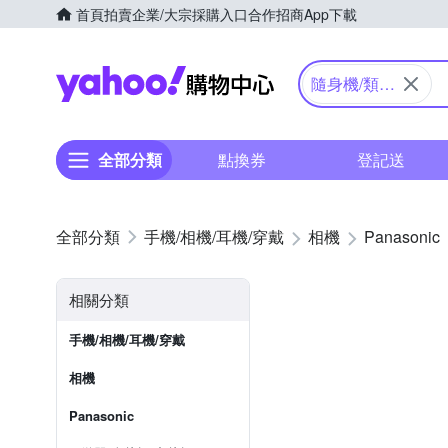
首頁
拍賣
企業/大宗採購入口
合作招商
App下載
Yahoo購物中心
隨身機/類單
眼
全部分類
點換券
登記送
手機/相機/耳機/穿戴
相機
Panasonic
相關分類
手機/相機/耳機/穿戴
相機
Panasonic