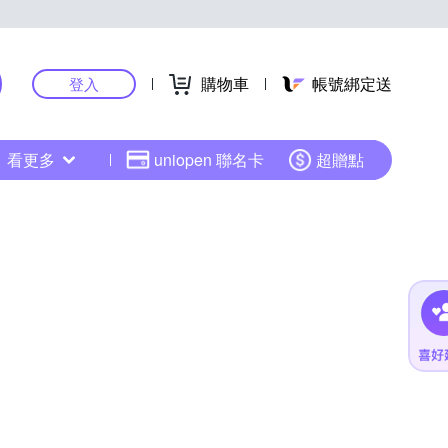
購物車
帳號綁定送
登入
看更多
uniopen 聯名卡
超贈點