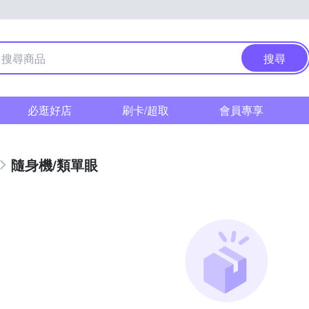
搜尋
必逛好店
刷卡/超取
會員專享
隨身機/類單眼