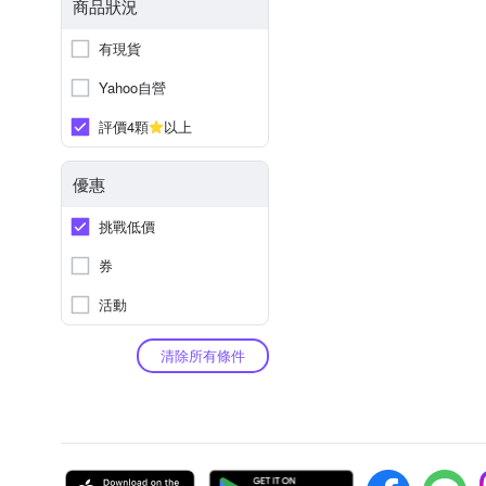
商品狀況
有現貨
Yahoo自營
評價4顆
以上
優惠
挑戰低價
券
活動
清除所有條件