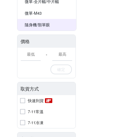
微單-全片幅/中片幅
微單-M43
隨身機/類單眼
價格
-
確定
取貨方式
快速到貨
7-11常溫
7-11冷凍