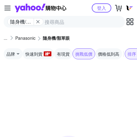
Yahoo購物中心
登入
隨身機/類
單眼
Panasonic
隨身機/類單眼
品牌
快速到貨
有現貨
挑戰低價
價格低到高
排序