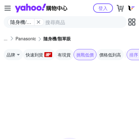
Yahoo購物中心
登入
隨身機/類
單眼
Panasonic
隨身機/類單眼
品牌
快速到貨
有現貨
挑戰低價
價格低到高
排序