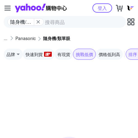
Yahoo購物中心
登入
隨身機/類
單眼
Panasonic
隨身機/類單眼
品牌
快速到貨
有現貨
挑戰低價
價格低到高
排序