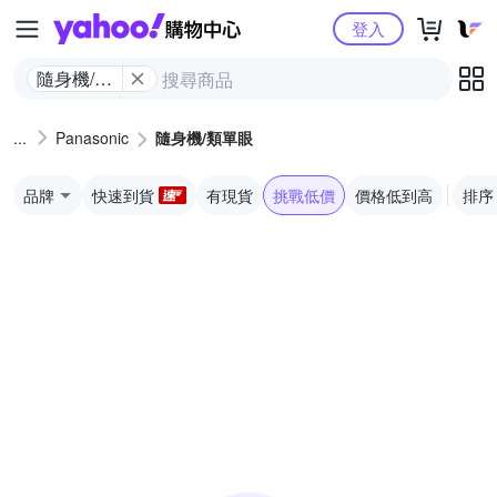
Yahoo購物中心
登入
隨身機/類
單眼
Panasonic
隨身機/類單眼
品牌
快速到貨
有現貨
挑戰低價
價格低到高
排序