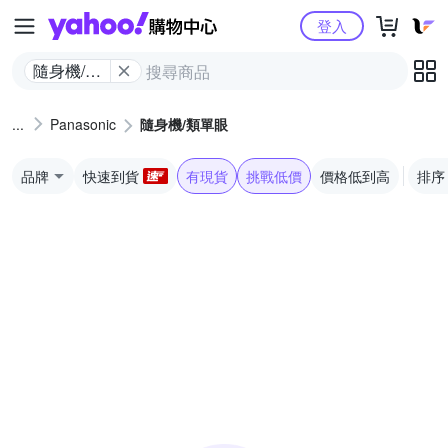
Yahoo購物中心
登入
隨身機/類
單眼
Panasonic
隨身機/類單眼
品牌
快速到貨
有現貨
挑戰低價
價格低到高
排序