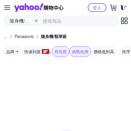
Yahoo購物中心
登入
隨身機/類
單眼
Panasonic
隨身機/類單眼
品牌
快速到貨
有現貨
挑戰低價
價格低到高
排序