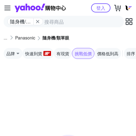
Yahoo購物中心
登入
隨身機/類
單眼
Panasonic
隨身機/類單眼
品牌
快速到貨
有現貨
挑戰低價
價格低到高
排序