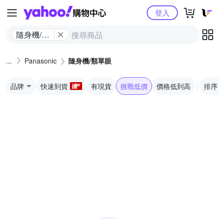
Yahoo購物中心
登入
隨身機/類
單眼
Panasonic
隨身機/類單眼
品牌
快速到貨
有現貨
挑戰低價
價格低到高
排序