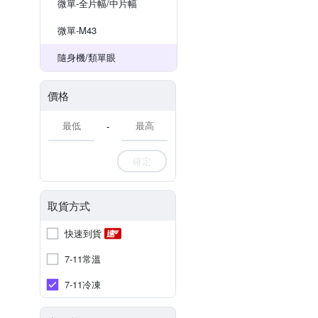
微單-全片幅/中片幅
微單-M43
隨身機/類單眼
價格
-
確定
取貨方式
快速到貨
7-11常溫
7-11冷凍