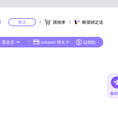
購物車
帳號綁定送
登入
看更多
uniopen 聯名卡
超贈點