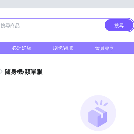
搜尋
必逛好店
刷卡/超取
會員專享
隨身機/類單眼