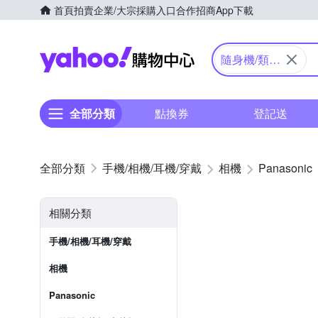
首頁
拍賣
企業/大宗採購入口
合作招商
App下載
Yahoo購物中心
隨身機/類單
眼
全部分類
點換券
登記送
手機/相機/耳機/穿戴
相機
Panasonic
相關分類
手機/相機/耳機/穿戴
相機
Panasonic