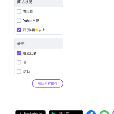
商品狀況
有現貨
Yahoo自營
評價4顆
以上
優惠
挑戰低價
券
活動
清除所有條件